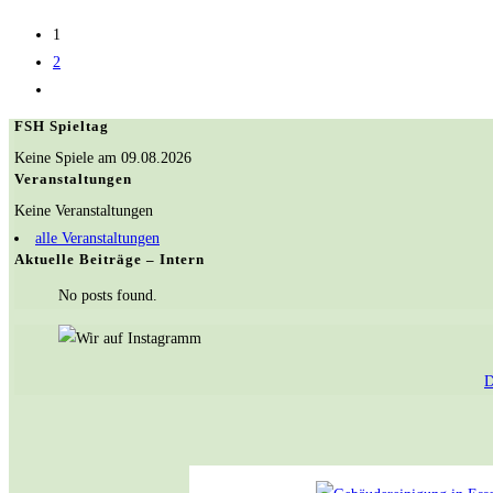
1
2
Gehe
zur
FSH Spieltag
nächsten
Keine Spiele am 09.08.2026
Seite
Veranstaltungen
Keine Veranstaltungen
alle Veranstaltungen
Aktuelle Beiträge – Intern
No posts found.
D