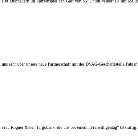
p 100 Zuschauern im Spitzenspiel den Gast von SV Union Velbert III mit 6:4 
n uns sehr über unsere neue Partnerschaft mit der DVAG-Geschäftsstelle Fabian
on Frau Rogner & der Targobank, die uns bei einem „Freiwilligentag“ tatkräftig