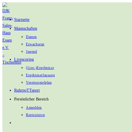
Zum
Inhalt
Startseite
springen
Mannschaften
Damen
Erwachsene
Jugend
Livescoring
(Live-)Ergebnisse
Ergebniserfassung
Vereinsspielplan
RuhrpoTTsport
Persönlicher Bereich
Anmelden
Registrieren
Website-
Suche