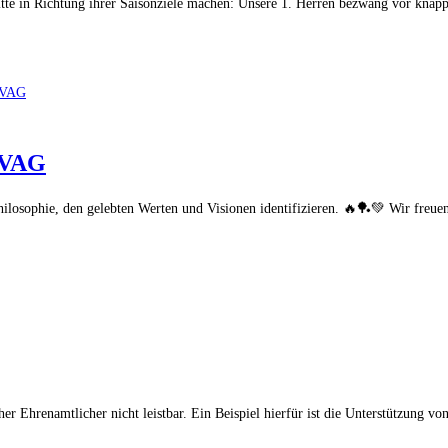
tte in Richtung ihrer Saisonziele machen: Unsere 1. Herren bezwang vor knap
DVAG
Philosophie, den gelebten Werten und Visionen identifizieren. 🔥🏓💚 Wir freue
er Ehrenamtlicher nicht leistbar. Ein Beispiel hierfür ist die Unterstützung v