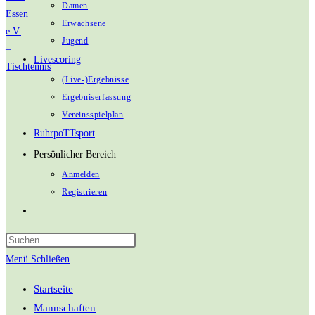
Damen
Erwachsene
Jugend
Livescoring
(Live-)Ergebnisse
Ergebniserfassung
Vereinsspielplan
RuhrpoTTsport
Persönlicher Bereich
Anmelden
Registrieren
Website-
Suche
umschalten
Menü
Schließen
Startseite
Mannschaften