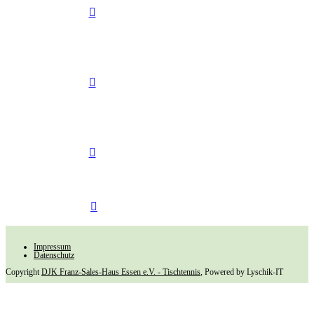
Impressum
Datenschutz
Copyright
DJK Franz-Sales-Haus Essen e.V. - Tischtennis
, Powered by Lyschik-IT