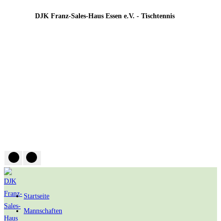
Zum
DJK Franz-Sales-Haus Essen e.V. - Tischtennis
Inhalt
springen
Startseite
Mannschaften