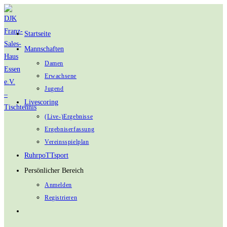
Zum
Inhalt
Startseite
springen
Mannschaften
Damen
Erwachsene
Jugend
Livescoring
(Live-)Ergebnisse
Ergebniserfassung
Vereinsspielplan
RuhrpoTTsport
Persönlicher Bereich
Anmelden
Registrieren
Website-
Suche