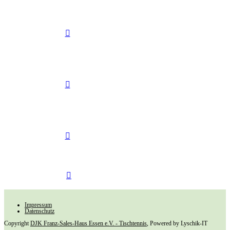
Impressum
Datenschutz
Copyright
DJK Franz-Sales-Haus Essen e.V. - Tischtennis
, Powered by Lyschik-IT